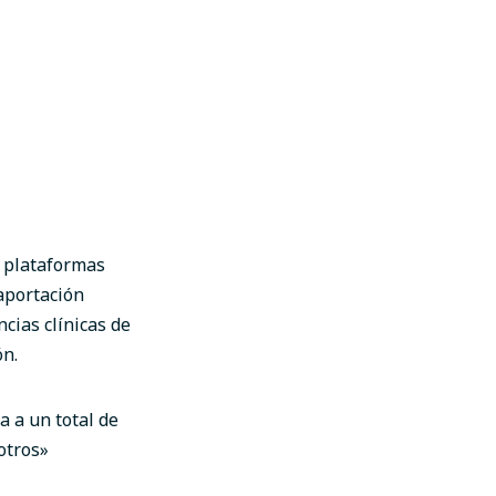
s plataformas
aportación
cias clínicas de
ón.
 a un total de
otros»