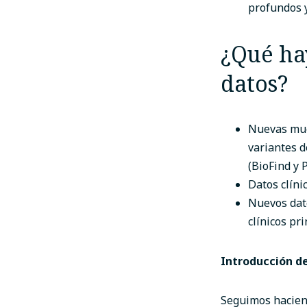
profundos y
¿Qué ha
datos?
Nuevas mue
variantes d
(BioFind y
Datos clíni
Nuevos dato
clínicos pr
Introducción d
Seguimos haciend