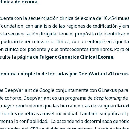
clínica de exoma
cuenta con la secuenciación clínica de exoma de 10,454 mues
Foundation, con análisis de las regiones de codificación y 
sta secuenciación dirigida tiene el propósito de identificar 
 podrían tener relevancia clínica, con un enfoque en aquell
ón clínica del paciente y sus antecedentes familiares. Para 
sulte la página de
Fulgent Genetics Clinical Exome
.
genoma completo detectadas por DeepVariant-GLnexus
ne
DeepVariant de Google
conjuntamente con
GLnexus
para 
 de cohorte. DeepVariant es un programa de
deep learning
de 
 mayor rendimiento que las herramientas de vanguardia exi
ariantes genéticas a nivel individual. También simplifica el
umenta la confiabilidad.
La ascendencia determinada genéti