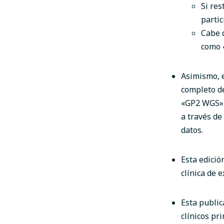
Si res
partic
Cabe d
como 
Asimismo, 
completo d
«GP2 WGS».
a través de
datos.
Esta edició
clínica de 
Esta public
clínicos pr