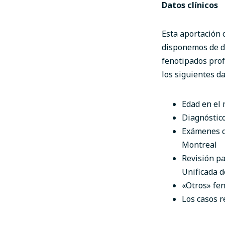
Datos clínicos
Esta aportación
disponemos de da
fenotipados prof
los siguientes d
Edad en el 
Diagnóstico
Exámenes co
Montreal
Revisión pa
Unificada 
«Otros» fen
Los casos r