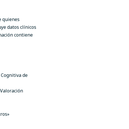
de quienes
uye datos clínicos
mación contiene
 Cognitiva de
 Valoración
tros»