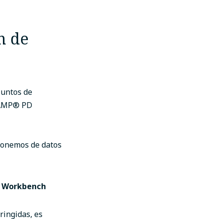
n de
juntos de
 AMP
®
PD
sponemos de datos
nt Workbench
ringidas, es