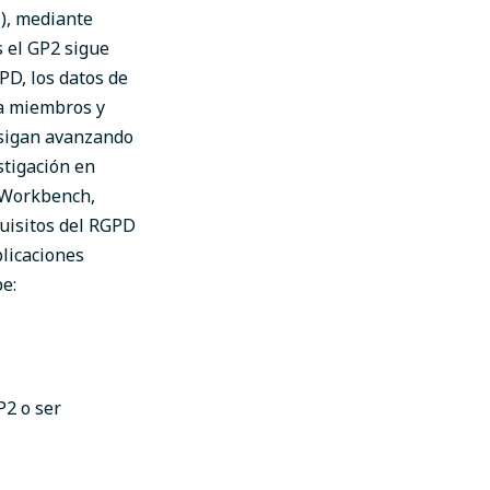
), mediante
s el GP2 sigue
PD, los datos de
ra miembros y
 sigan avanzando
stigación en
n Workbench,
quisitos del RGPD
licaciones
e:
P2 o ser