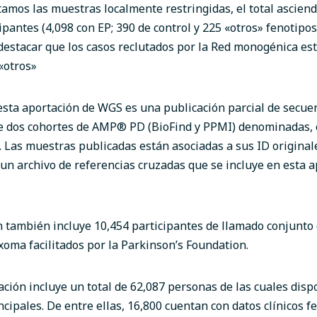
tamos las muestras localmente restringidas, el total asciend
ipantes (4,098 con EP; 390 de control y 225 «otros» fenotipos
estacar que los casos reclutados por la Red monogénica est
«otros»
esta aportación de WGS es una publicación parcial de secu
e dos cohortes de AMP
®
PD (BioFind y PPMI) denominadas,
 Las muestras publicadas están asociadas a sus ID origina
 un archivo de referencias cruzadas que se incluye en esta 
n también incluye 10,454 participantes de llamado conjunto
exoma facilitados por la Parkinson’s Foundation.
ación incluye
un total de 62,087 personas de las cuales dis
incipales
. De entre ellas, 16,800 cuentan con datos clínicos 