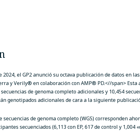
n
 2024, el GP2 anunció su octava publicación de datos en la
rra y Verily®
en colaboración con AMP
®
PD.<//span>
Esta 
 secuencias de genoma completo adicionales y 10,454 secuen
rán genotipados adicionales de cara a la siguiente publicaci
de secuencias de genoma completo (WGS) corresponden ahora
cipantes secuenciados (6,113 con EP, 617 de control y 1,004 «