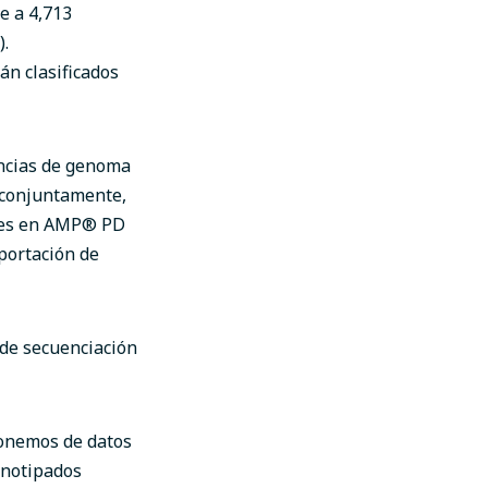
e a 4,713
).
án clasificados
encias de genoma
 conjuntamente,
les en AMP
®
PD
aportación de
 de secuenciación
ponemos de datos
fenotipados