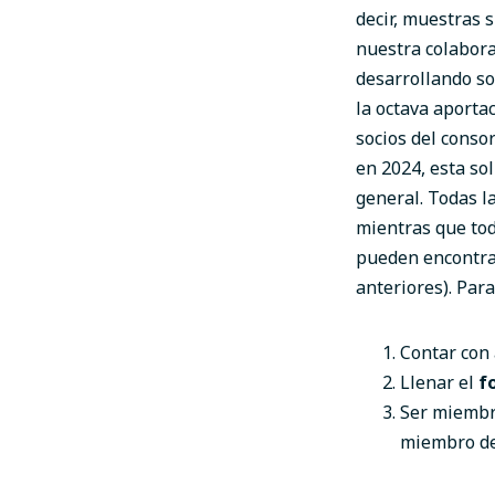
decir, muestras 
nuestra colabor
desarrollando so
la octava aporta
socios del conso
en 2024, esta so
general. Todas l
mientras que tod
pueden encontra
anteriores). Par
Contar con 
Llenar el
f
Ser miembro
miembro de 