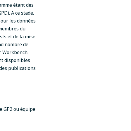
 comme étant des
GPD).
A ce stade,
pour les données
s membres du
sts et de la mise
and nombre de
ur Workbench.
nt disponibles
 des publications
re GP2 ou équipe