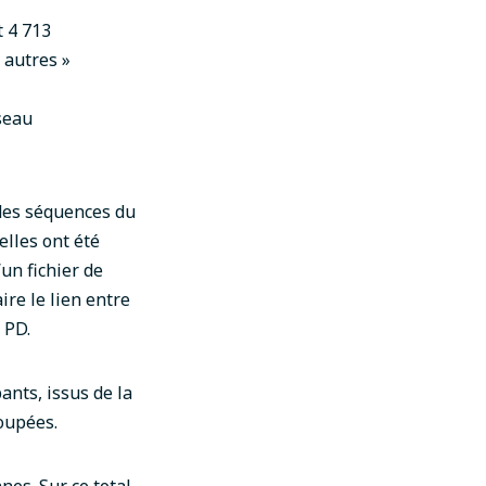
t 4 713
 autres »
éseau
 des séquences du
elles ont été
un fichier de
ire le lien entre
 PD
.
ants, issus de la
oupées.