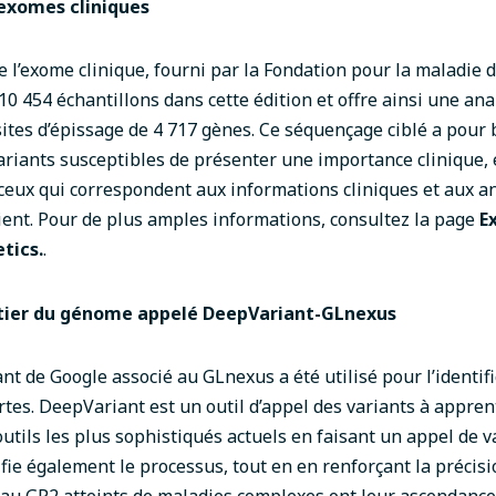
exomes cliniques
 l’exome clinique, fourni par la Fondation pour la maladie 
10 454 échantillons dans cette édition et offre ainsi une an
ites d’épissage de 4 717 gènes. Ce séquençage ciblé a pour b
variants susceptibles de présenter une importance clinique, 
ceux qui correspondent aux informations cliniques et aux a
ient. Pour de plus amples informations, consultez la page
E
tics.
.
ier du génome appelé DeepVariant-GLnexus
nt de Google
associé au
GLnexus
a été utilisé pour l’identif
rtes. DeepVariant est un outil d’appel des variants à appre
outils les plus sophistiqués actuels en faisant un appel de 
ifie également le processus, tout en en renforçant la précisio