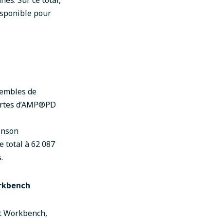
nes.
Sur ce total,
isponible pour
sembles de
ortes d’AMP
®
PD
inson
 total à 62 087
.
orkbench
nt Workbench,