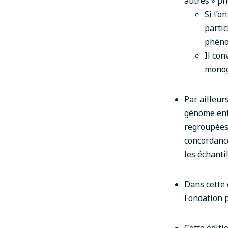
autres » ph
Si l’o
partic
phéno
Il con
monog
Par ailleur
génome ent
regroupées 
concordance 
les échanti
Dans cette 
Fondation p