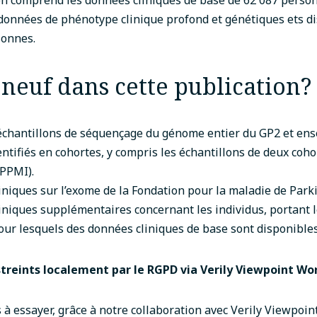
on comprend les données cliniques de base de
62 087 person
 données de phénotype clinique profond et génétiques ets d
sonnes.
neuf dans cette publication?
chantillons de séquençage du génome entier du GP2 et en
entifiés en cohortes, y compris les échantillons de deux coh
 PPMI).
niques sur l’exome de la Fondation pour la maladie de Park
niques supplémentaires concernant les individus, portant le
our lesquels des données cliniques de base sont disponibles
streints localement par le RGPD via Verily Viewpoint W
à essayer, grâce à notre collaboration avec Verily Viewpoi