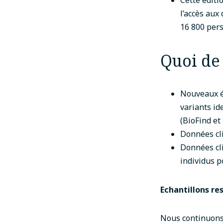
Cette éditi
l’accès aux
16 800 per
Quoi de 
Nouveaux é
variants id
(BioFind et
Données cli
Données cli
individus p
Echantillons re
Nous continuons 