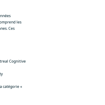
onnées
comprend les
nes. Ces
treal Cognitive
ty
a catégorie «