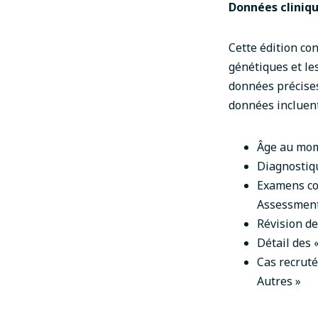
Données cliniq
Cette édition co
génétiques et le
données précise
données incluent
Âge au mom
Diagnostiqu
Examens cog
Assessmen
Révision de
Détail des 
Cas recruté
Autres »