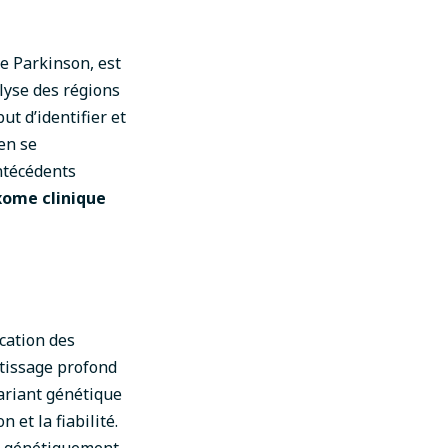
de Parkinson, est
alyse des régions
ut d’identifier et
en se
ntécédents
xome clinique
ication des
ntissage profond
variant génétique
n et la fiabilité.