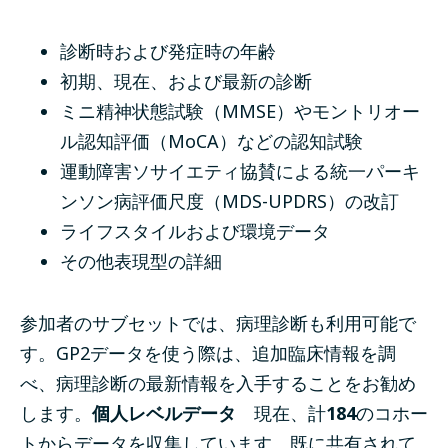
診断時および発症時の年齢
初期、現在、および最新の診断
ミニ精神状態試験（MMSE）やモントリオー
ル認知評価（MoCA）などの認知試験
運動障害ソサイエティ協賛による統一パーキ
ンソン病評価尺度（MDS-UPDRS）の改訂
ライフスタイルおよび環境データ
その他表現型の詳細
参加者のサブセットでは、病理診断も利用可能で
す。GP2データを使う際は、追加臨床情報を調
べ、病理診断の最新情報を入手することをお勧め
します。
個人レベルデータ
現在、
計
184
のコホー
トからデータを収集しています。
既に共有されて