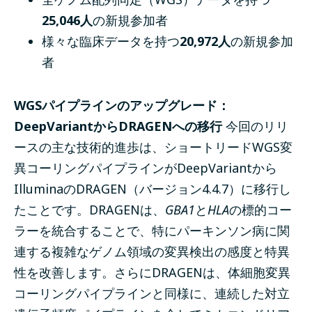
25,046人
の新規参加者
様々な臨床データ
を持つ
20,972人
の新規参加
者
WGSパイプラインのアップグレード：
DeepVariantからDRAGENへの移行
今回のリリ
ースの主な技術的進歩は、ショートリードWGS変
異コーリングパイプラインがDeepVariantから
IlluminaのDRAGEN（バージョン4.4.7）に移行し
たことです。DRAGENは、
GBA1
と
HLA
の標的コー
ラーを統合することで、特にパーキンソン病に関
連する複雑なゲノム領域の変異検出の感度と特異
性を改善します。さらにDRAGENは、体細胞変異
コーリングパイプラインと同様に、連続した対立