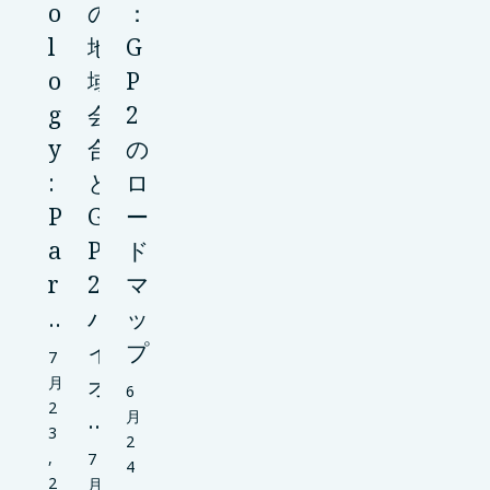
o
の
：
l
地
G
o
域
P
g
会
2
y
合
の
:
と
ロ
P
G
ー
a
P
ド
r
2
マ
…
バ
ッ
イ
プ
7
オ
月
6
2
…
月
3
2
,
7
4
2
月