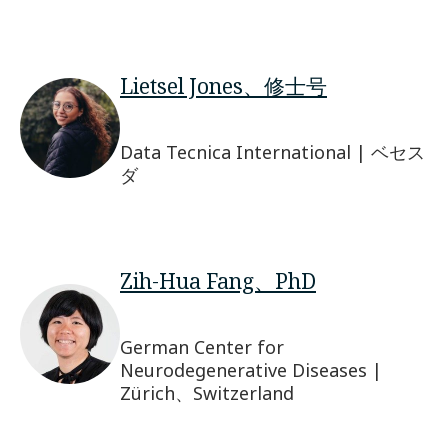
Lietsel Jones、修士号
Data Tecnica International | ベセス
ダ
Zih-Hua Fang、PhD
German Center for
Neurodegenerative Diseases |
Zürich、Switzerland