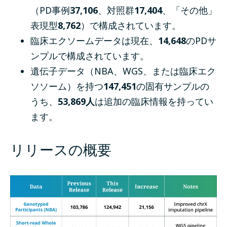
（PD事例
37,106
、対照群
17,404
、「その他」
表現型
8,762
）で構成されています。
臨床エクソームデータは現在、
14,648
のPDサ
ンプルで構成されています。
遺伝子データ（NBA、WGS、または臨床エク
ソソーム）を持つ
147,451
の固有サンプルの
うち、
53,869人
は追加の臨床情報を持ってい
ます。
リリースの概要