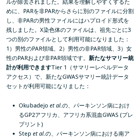
ルが除去されました。結果を理解しやすくするた
めに、PARを非PARからさらに別のファイルに分割
し、非PARの男性ファイルにはハプロイド形式を
残しました。
X染色体のファイルは、祖先ごとに3
つの別のファイルとして利用可能になりました：
1）男性のPAR領域、2）男性の非PAR領域、3）女
性のPARおよび非PAR領域です。
新たなサマリー統
計が利用できます
Tier 1（サマリーレベルデータ
アクセス）で、新たなGWASサマリー統計データ
セットが利用可能になりました：
Okubadejo
et al.
の、パーキンソン病におけ
るGP2アフリカ、アフリカ系混血GWAS (
プレ
プリント
)
Step
et al.
の、パーキンソン病における南ア