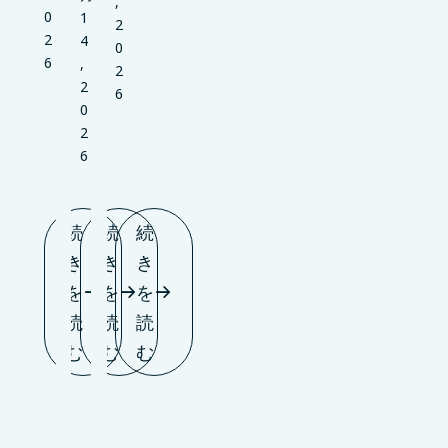
,
0
1
2
2
4
0
6
,
2
2
6
0
2
6
続
続
続
き
き
き
を
を
を
読
読
読
む
む
む