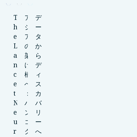
T
ア
デ
h
ジ
ー
e
ア
タ
L
の
か
a
架
ら
n
け
デ
c
橋
ィ
e
へ
ス
t
：
カ
N
バ
バ
e
ン
リ
u
コ
ー
r
ク
へ