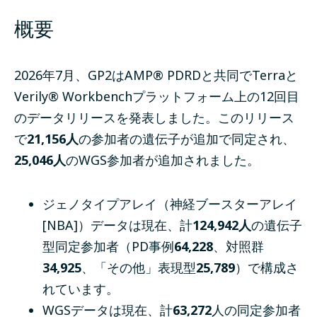
概要
2026年7月、GP2はAMP
®
PDRD
と共同でTerraと
Verily® Workbench
プラットフォーム上の12回目
のデータリリースを発表しました。
このリリース
で
21,156人
の参加者の遺伝子が追加で同定され、
25,046人
のWGS参加者が追加されました。
ジェノタイプアレイ（神経ブースターアレイ
[NBA]）データは現在、計
124,942人
の遺伝子
型同定参加者（PD事例
64,228
、対照群
34,925
、「その他」表現型
25,789
）で構成さ
れています。
WGSデータは現在、計
63,272
人の同定参加者