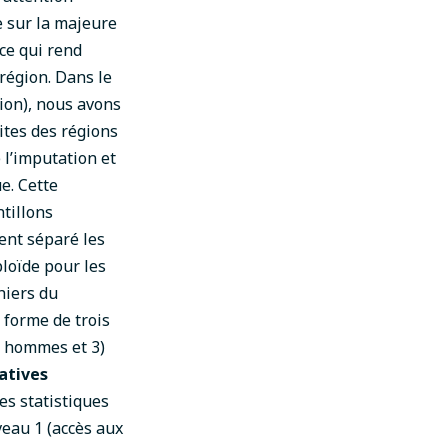
e sur la majeure
ce qui rend
région. Dans le
ion), nous avons
ites des régions
l’imputation et
e. Cette
ntillons
ment séparé les
ploïde pour les
hiers du
forme de trois
es hommes et 3)
atives
es statistiques
veau 1 (accès aux