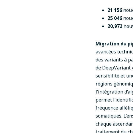
21 156
nouv
25 046
nouv
20,972
nou
Migration du p
avancées techniqu
des variants à p
de DeepVariant v
sensibilité et un
régions génomiq
l’intégration d’a
permet l’identif
fréquence alléliq
somatiques. L’en
chaque ascenda
traitement du c