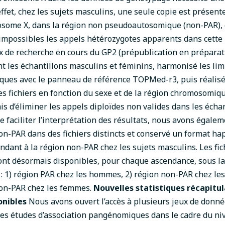
effet, chez les sujets masculins, une seule copie est présent
osome X, dans la région non pseudoautosomique (non-PAR), 
mpossibles les appels hétérozygotes apparents dans cette 
x de recherche en cours du GP2 (prépublication en préparat
t les échantillons masculins et féminins, harmonisé les lim
ues avec le panneau de référence TOPMed-r3, puis réalisé 
es fichiers en fonction du sexe et de la région chromosomiqu
s d’éliminer les appels diploïdes non valides dans les écha
e faciliter l’interprétation des résultats, nous avons égale
on-PAR dans des fichiers distincts et conservé un format ha
ondant à la région non-PAR chez les sujets masculins.
Les fic
t désormais disponibles, pour chaque ascendance, sous la 
ts : 1) région PAR chez les hommes, 2) région non-PAR chez l
non-PAR chez les femmes.
Nouvelles statistiques récapitul
onibles
Nous avons ouvert l’accès à plusieurs jeux de donné
des études d’association pangénomiques dans le cadre du ni