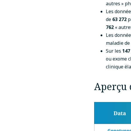
autres » ph
Les donnée
de
63 272
p
762
« autre
Les donnée
maladie de
Sur les
147
ou exome c
clinique éla
Aperçu d