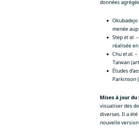
données agrégées
Okubadejo
menée auprè
Step
et al.
–
réalisée en
Chu
et al.
– 
Taïwan (
ar
Études d’as
Parkinson (
Mises à jour d
visualiser des d
diverses. Il a ét
nouvelle version