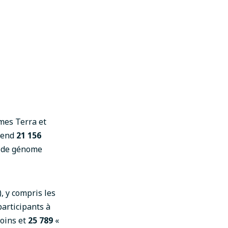
rmes
Terra et
rend
21 156
 de génome
, y compris les
participants à
oins et
25 789
«