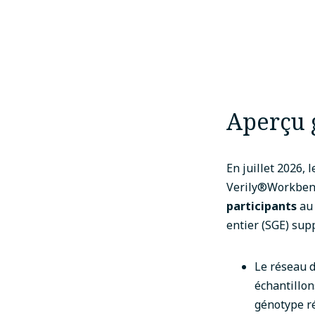
Aperçu 
En juillet 2026,
Verily®Workbenc
participants
au 
entier (SGE) sup
Le réseau d
échantillon
génotype r