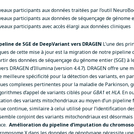
eaux participants aux données traitées par l’outil NeuroBo
eaux participants aux données de séquençage de génome e
veaux participants avec
accès élargi aux données cliniques
ipeline de SGE de DeepVariant vers DRAGEN
L’une des pri
es de cette mise à jour est la migration de notre pipeline d
artir des données de séquençage du génome entier (SGE) à le
ers DRAGEN d’Illumina (version 4.4.7). DRAGEN offre une m
e meilleure spécificité pour la détection des variants, en par
ues complexes pertinentes pour la maladie de Parkinson, g
lgorithmes d’appel de variants ciblés pour
GBA1
et
HLA
. En 
ication des variants mitochondriaux au moyen d’un pipeline 
ue continue, similaire à celui utilisé pour l’identification de
semble conjoint des variants mitochondriaux est désormais
nce.
Amélioration du pipeline d’imputation du chromos
hromosome X dans les données de génotypage nécessite une