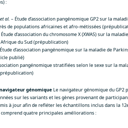
) :
et al.
– Étude d’association pangénomique GP2 sur la maladi
s de populations africaines et afro-métissées (
prépublica
 Étude d’association du chromosome X (XWAS) sur la maladi
 Afrique du Sud (
prépublication
)
Étude d’association pangénomique sur la maladie de Parki
ticle publié
)
sociation pangénomique stratifiées selon le sexe sur la mal
prépublication
)
u navigateur génomique
Le navigateur génomique du GP2
p
onnées sur les variants et les gènes provenant de participa
é mis à jour afin de refléter les échantillons inclus dans la 12
 comprend quatre principales améliorations :