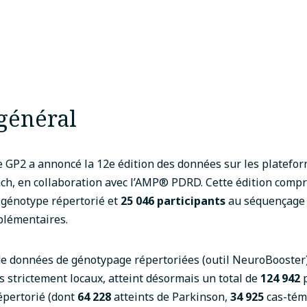
général
 le GP2 a annoncé la 12e édition des données sur les platefo
h, en collaboration avec l’AMP
®
PDRD.
Cette édition comp
génotype répertorié et
25 046 participants
au séquençage
plémentaires.
e données de génotypage répertoriées (outil NeuroBooster)
s strictement locaux, atteint désormais un total de
124 942
épertorié (dont
64 228
atteints de Parkinson,
34 925
cas-tém