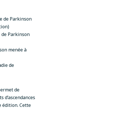
e de Parkinson
tion
)
e de Parkinson
nson menée à
adie de
ermet de
nts d’ascendances
e édition. Cette