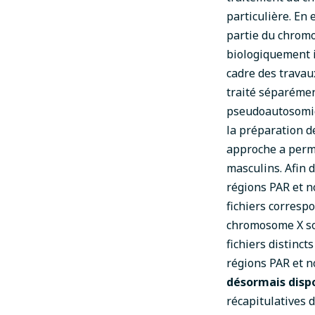
particulière. En 
partie du chrom
biologiquement i
cadre des travau
traité séparémen
pseudoautosomiq
la préparation d
approche a permi
masculins. Afin d
régions PAR et n
fichiers corresp
chromosome X son
fichiers distinc
régions PAR et 
désormais disp
récapitulatives 