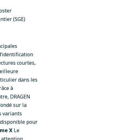
oster
ntier (SGE)
ncipales
’identification
ctures courtes,
eilleure
ticulier dans les
râce à
outre, DRAGEN
fondé sur la
s variants
 disponible pour
ome X
Le
 attention