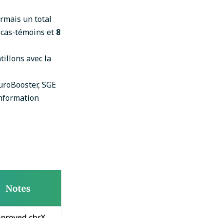
rmais un total
cas-témoins et
8
illons avec la
uroBooster, SGE
information