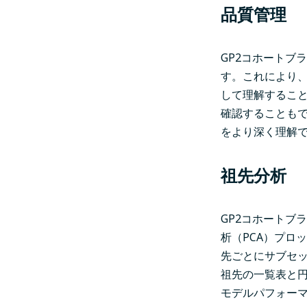
品質管理
GP2コホートブ
す。これにより
して理解するこ
確認することも
をより深く理解
祖先分析
GP2コホートブ
析（PCA）プロ
先ごとにサブセ
祖先の一覧表と円
モデルパフォー