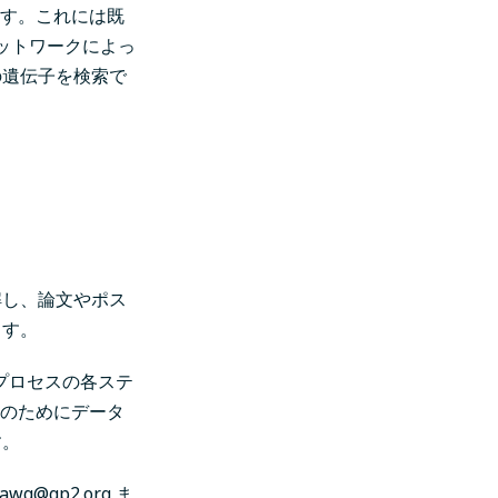
ます。これには既
ネットワークによっ
の遺伝子を検索で
解し、論文やポス
ます。
プロセスの各ステ
みのためにデータ
す。
awg@gp2.org
ま