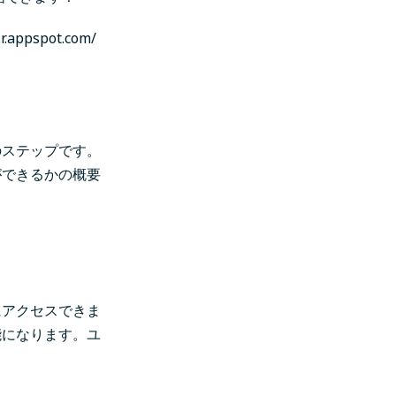
.r.appspot.com/
のステップです。
ができるかの概要
にアクセスできま
能になります。ユ