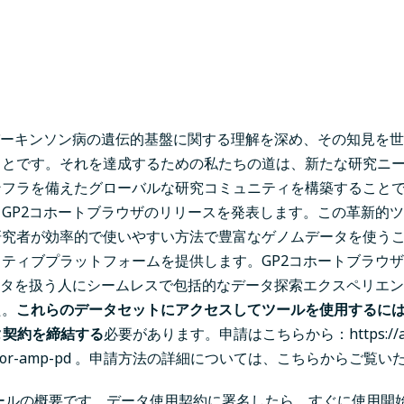
パーキンソン病の遺伝的基盤に関する理解を深め、その知見を
ことです。それを達成するための私たちの道は、新たな研究ニ
ンフラを備えたグローバルな研究コミュニティを構築すること
GP2コホートブラウザのリリースを発表します。この革新的ツ
研究者が効率的で使いやすい方法で豊富なゲノムデータを使う
ティブプラットフォームを提供します。GP2コホートブラウ
ータを扱う人にシームレスで包括的なデータ探索エクスペリエ
た。
これらのデータセットにアクセスしてツールを使用するに
データ契約を締結する
必要があります。申請はこちらから：
https:/
-for-amp-pd
。申請方法の詳細については、
こちら
からご覧い
ールの概要です。データ使用契約に署名したら、すぐに使用開