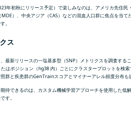
023年初秋にリリース予定）で楽しみなのは、アメリカ先住民
（MDE）、中央アジア（CAS）などの混血人口群に焦点を当て
です。
リクス
、最新リリースの一塩基多型（SNP）メトリクスを調査する
Dまたはポジション（hg38 内）ごとにクラスタープロットを検
照群と疾患群のGenTrainスコアとマイナーアレル頻度分布
で期待できるのは、カスタム機械学習アプローチを使用した低
張です。