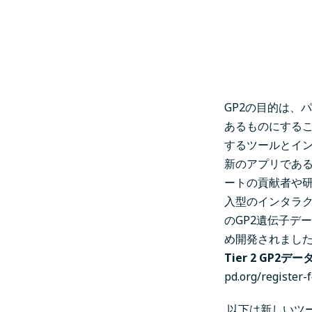
GP2の目的は、
あるものにする
するツールとイ
新のアプリである
ートの貢献者や
入型のインタラク
のGP2遺伝子デ
め開発されまし
Tier 2 GP2
pd.org/register
以下は新しいツ