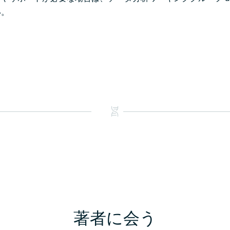
い。
著者に会う