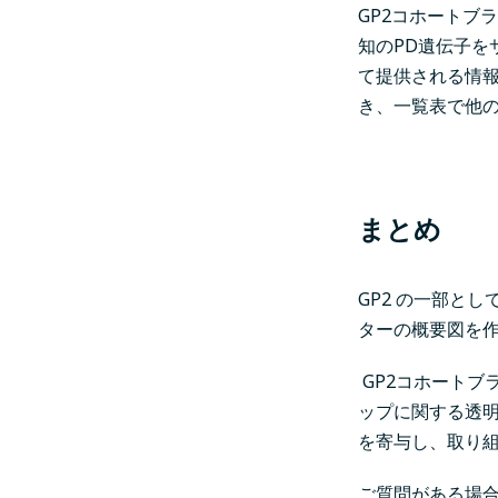
GP2コホートブ
知のPD遺伝子を
て提供される情
き、一覧表で他
まとめ
GP2 の一部と
ターの概要図を
GP2コホートブ
ップに関する透明
を寄与し、取り
ご質問がある場