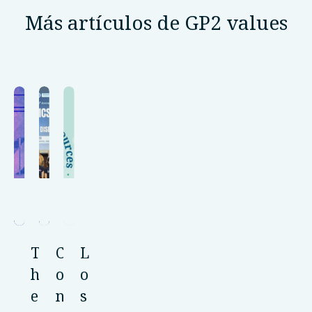
Más artículos de GP2 values
T
C
L
h
o
o
e
n
s