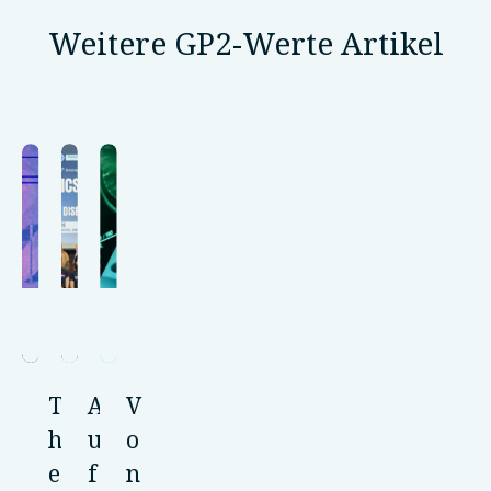
Weitere GP2-Werte Artikel
T
A
V
h
u
o
e
f
n