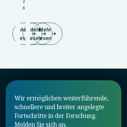
2
6
Mehr
Mehr
Mehr
lesen
lesen
lesen
Wir ermöglichen weiterführende,
schnellere und breiter angelegte
Fortschritte in der Forschung.
Melden Sie sich an.