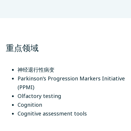
Queen Mary University of London
伦敦、英国
重点领域
神经退行性病变
Parkinson's Progression Markers Initiative
(PPMI)
Olfactory testing
Cognition
Cognitive assessment tools