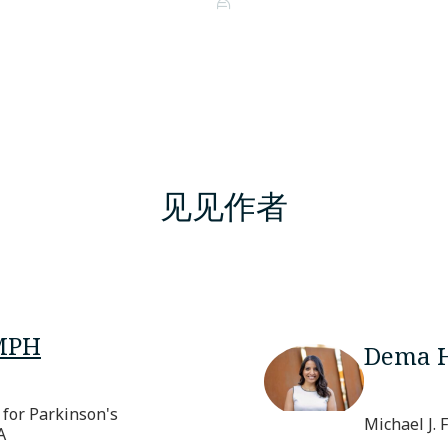
见见作者
MPH
Dema 
 for Parkinson's
Michael J.
A