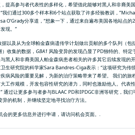
点，提高参与者代表性的多样化，希望借此能够对黑人和非裔美国
我们通过300多个样本和6个站点获取了许多经验教训，”Michael 
ssa O’Grady分享道，“想象一下，通过来自遍布美国各地站点的2
发现。”
PD数据以及从为全球帕金森病遗传学计划做出贡献的多个队列（包
洲
）收集的数据，
GBA1
风险变异的发现
凸显了PD独特的、特定
是与黑人和非裔美国人帕金森病患者相关的许多其它后续发现的
生研究院的科学家Sara Bandres-Ciga表示：“这项研究为
疾病风险的重要见解，为新的治疗策略带来了希望。 我们的旅
扩大工作规模，开发包容性研究的潜力，同时也激励他人。代表
 通过让更多参与者参与BLAAC PD和IPDGC非洲等研究，我
变异的机制，并继续坚定地寻找治疗方法。
机会的更多信息并进行申请，
请访问机会页面。
.