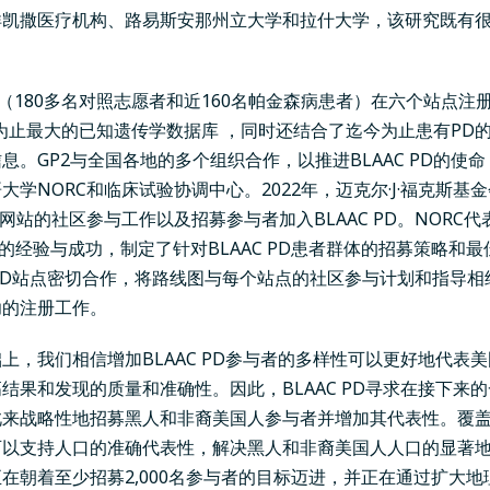
洋凯撒医疗机构、路易斯安那州立大学和拉什大学，该研究既有
者（180多名对照志愿者和近160名帕金森病患者）在六个站点注册
为止最大的已知遗传学数据库
，同时还结合了迄今为止患有PD
息。GP2与全国各地的多个组织合作，以推进BLAAC PD的使
大学NORC和临床试验协调中心。2022年，迈克尔·J·福克斯基金会 (
网站的社区参与工作以及招募参与者加入BLAAC PD。NORC代表
PD的经验与成功，制定了针对BLAAC PD患者群体的招募策略和最
AC PD站点密切合作，将路线图与每个站点的社区参与计划和指导
功的注册工作。
上，我们相信增加BLAAC PD参与者的多样性可以更好地代表
结果和发现的质量和准确性。因此，BLAAC PD寻求在接下来
此来战略性地招募黑人和非裔美国人参与者并增加其代表性。覆
可以支持人口的准确代表性，解决黑人和非裔美国人人口的显著
在朝着至少招募2,000名参与者的目标迈进，并正在通过扩大