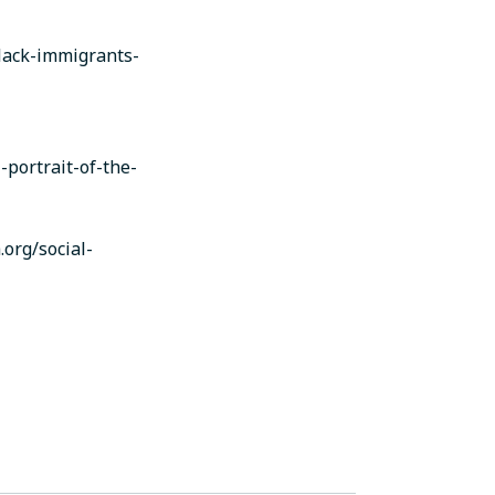
lack-immigrants-
-portrait-of-the-
org/social-