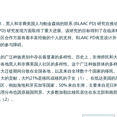
来，
黑人和非裔美国人与帕金森病的联系 (BLAAC PD) 研究
在推
PD) 研究发现方面取得了重大进展。
该研究的目标
得到了在临床
区合作方面有着丰富经验的个人的支持。BLAAC PD有意设计
到的参与障碍
。
人的广泛种族类别中存在着显著的多样性。历史上，非洲侨民和
国各地黑人和非裔美国人社区的多样性。这个广泛种族群体的多
在大迁徙期间分散在全国各地，以及来自全球数十个国家的移民
大的贡献，大约21%是移民或移民的子女（1）。
在抵达美国的
地区，例如海地和牙买加等国家，50% 来自非洲，主要来自尼日
地理分布也因原籍国而异。大多数加勒比移民居住在东北部和南
（2）。