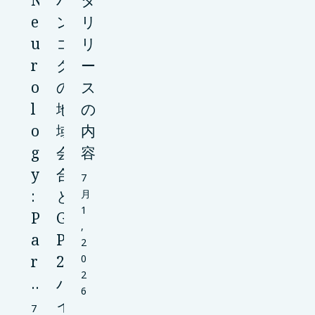
N
バ
タ
e
ン
リ
u
コ
リ
r
ク
ー
o
の
ス
l
地
の
o
域
内
g
会
容
y
合
7
:
と
月
1
P
G
,
a
P
2
r
2
0
2
…
バ
6
イ
7