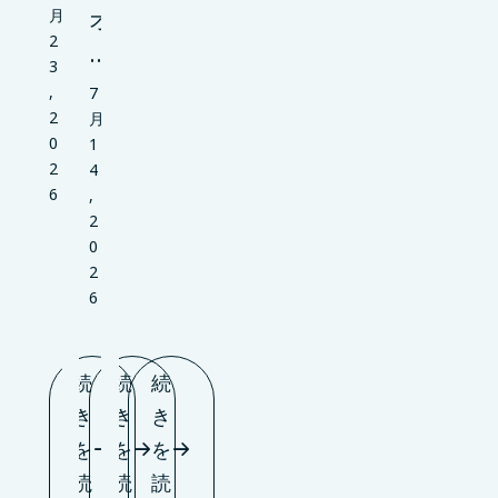
オ
月
2
…
3
,
7
2
月
0
1
2
4
6
,
2
0
2
6
続
続
続
き
き
き
を
を
を
読
読
読