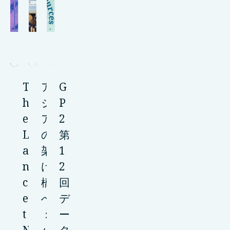
T
ア
G
h
ジ
P
e
ア
2
L
の
第
a
架
1
n
け
2
c
橋
回
e
へ
デ
t
：
ー