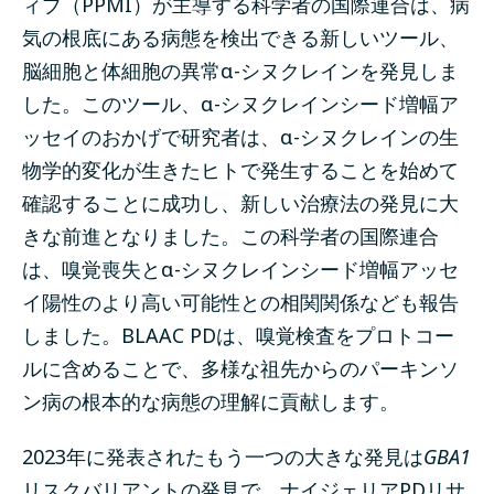
ィブ（PPMI）が主導する科学者の国際連合は、病
気の根底にある病態を検出できる新しいツール、
脳細胞と体細胞の異常α-シヌクレインを発見しま
した。このツール、
α-シヌクレインシード増幅ア
ッセイ
のおかげで研究者は、α-シヌクレインの生
物学的変化が生きたヒトで発生することを始めて
確認することに成功し、新しい治療法の発見に大
きな前進となりました。この科学者の国際連合
は、嗅覚喪失とα-シヌクレインシード増幅アッセ
イ陽性のより高い可能性との相関関係なども報告
しました。BLAAC PDは、嗅覚検査をプロトコー
ルに含めることで、多様な祖先からのパーキンソ
ン病の根本的な病態の理解に貢献します。
2023年に発表されたもう一つの大きな発見は
GBA1
リスクバリアントの発見
で、ナイジェリアPDリサ