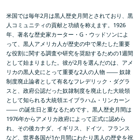
米国では毎年2月は黒人歴史月間とされており、黒
人コミュニティの貢献と功績を称えます。1926
年、著名な歴史家
カーター・G・ウッドソン
によ
って、黒人アメリカ人が歴史の中で果たした重要
な役割に関する調査や研究を奨励するための1週間
として始まりました。彼が2月を選んだのは、アメ
リカの黒人史にとって重要な2人の人物 ―― 奴隷
制度廃止論者として有名なフレデリック・ダグラ
スと、政府公認だった奴隷制度を廃止した大統領
として知られる大統領エイブラハム・リンカーン
―― の誕生日と重なるためです。黒人歴史月間は
1976年からアメリカ政府によって正式に
認めら
れ
、その後カナダ、イギリス、ドイツ、フランス
など、世界各国が1か月間にわたり黒人の歴史を祝