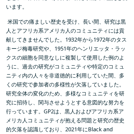
います。
米国での痛ましい歴史を受け、長い間、研究は黒
人とアフリカ系アメリカ人のコミュニティには貢
献してきませんでした。1932年から1972年の
タス
キージ梅毒研究
や、1951年の
ヘンリエッタ・ラッ
クスの細胞
を同意なしに複製して使用した例のよ
うに、過去の研究がコミュニティや特定のコミュ
ニティ内の人々を非道徳的に利用していた間、多
くの研究で参加者の多様性が欠落していました。
研究全体の変化のため、多様なコミュニティを研
究に招待し、関与させようとする意図的な努力を
行っています。GP2は、黒人およびアフリカ系ア
メリカ人コミュニティが抱える問題と研究の歴史
的欠落を認識しており、2021年にBlack and