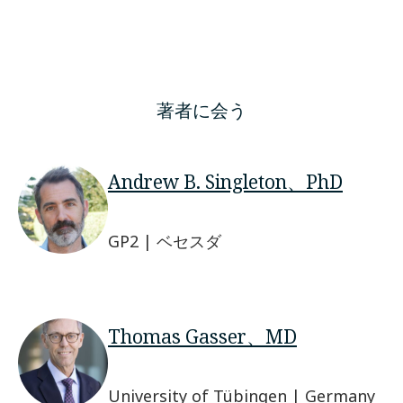
著者に会う
Andrew B. Singleton、PhD
GP2 | ベセスダ
Thomas Gasser、MD
University of Tübingen | Germany