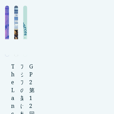
T
ア
G
h
ジ
P
e
ア
2
L
の
第
a
架
1
n
け
2
c
橋
回