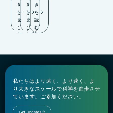
き
き
き
を
を
を
読
読
読
む
む
む
私たちはより遠く、より速く、よ
り大きなスケールで科学を進歩させ
ています。ご参加ください。
Get Updates