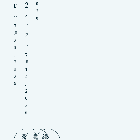
r
2
0
2
…
バ
6
イ
7
オ
月
2
…
3
,
7
2
月
0
1
2
4
6
,
2
0
2
6
続
続
続