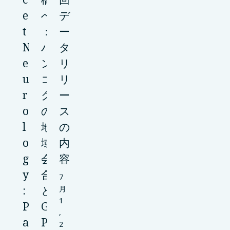
e
へ
デ
t
：
ー
N
バ
タ
e
ン
リ
u
コ
リ
r
ク
ー
o
の
ス
l
地
の
o
域
内
g
会
容
y
合
7
:
と
月
1
P
G
,
a
P
2