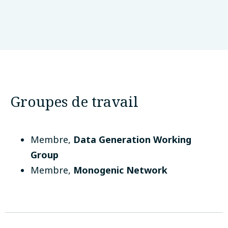
University of Sydney, Concord Repatriation
General Hospital, Garvan Institute of
Medical Research
Sydney, Australie
Groupes de travail
Membre
,
Data Generation Working
Group
Membre
,
Monogenic Network