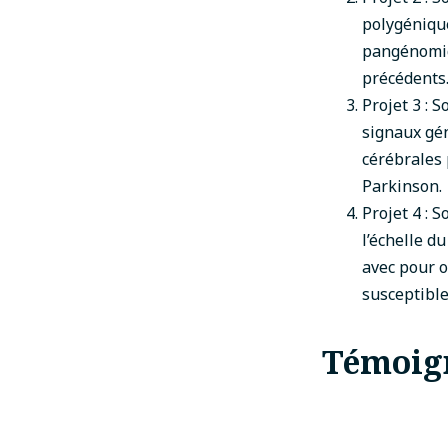
polygénique
pangénomi
précédents
Projet 3 : S
signaux gén
cérébrales 
Parkinson.
Projet 4 : S
l’échelle d
avec pour o
susceptible
Témoig