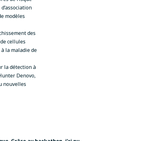
d’association
 de modèles
richissement des
 de cellules
 à la maladie de
ur la détection à
Hunter Denovo
,
ou nouvelles
ique. Grâce au hackathon, j’ai pu