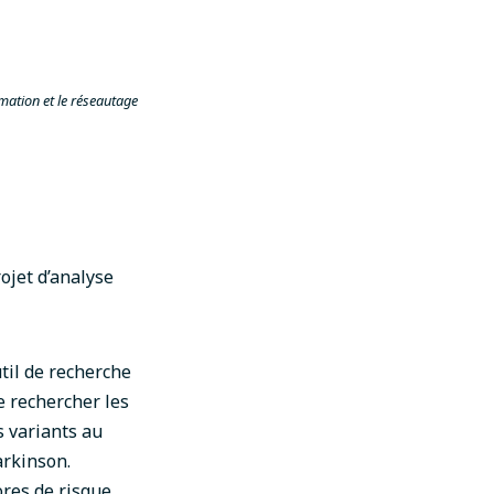
mation et le réseautage
ojet d’analyse
util de recherche
e rechercher les
s variants au
arkinson.
ores de risque