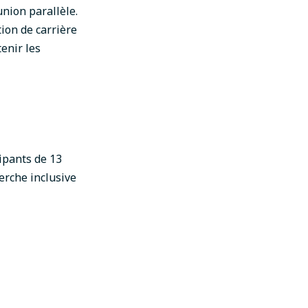
nion parallèle.
tion de carrière
enir les
ipants de 13
erche inclusive