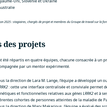
yaume-Uni, Slovénie et Ukraine
Australie
n 2025 : stagiaires, chargés de projet et membres du Groupe de travail sur la for
 des projets
nt été répartis en quatre équipes, chacune consacrée à un pr
ccompagnée par un mentor expérimenté.
ous la direction de
Lara M. Lange
, l’équipe a développé un o
LRRK2
: cette une interface centralisée et conviviale permet d
étiques et fonctionnelles relatives aux
gènes LRRK2
et à se
férentes cohortes de personnes atteintes de la maladie de P
ous la direction de
Mary Makarious
, l’équipe a évalué des sc