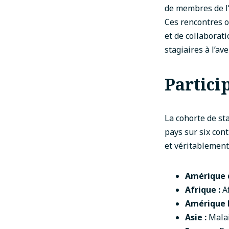
de membres de l’
Ces rencontres on
et de collaborat
stagiaires à l’ave
Partici
La cohorte de st
pays sur six con
et véritablement
Amérique 
Afrique :
Af
Amérique l
Asie :
Malai