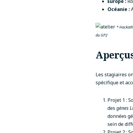
Europe :
Ro
Océanie :
* Hackatho
du GP2
Aperçus
Les stagiaires o
spécifique et a
Projet 1 : S
des
gènes 
données gén
sein de dif
Projet 2 : S