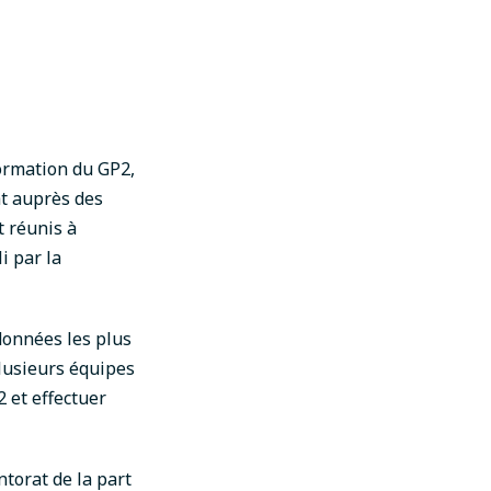
ormation du GP2,
at auprès des
t réunis à
i par la
 données les plus
Plusieurs équipes
 et effectuer
ntorat de la part