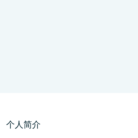
Genome and systems biology degree
program, National Taiwan University
台湾
个人简介