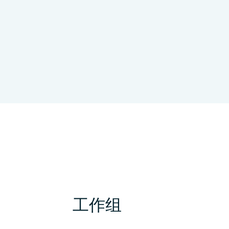
University College London
英
工作组