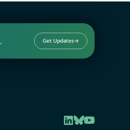
。
Get Updates