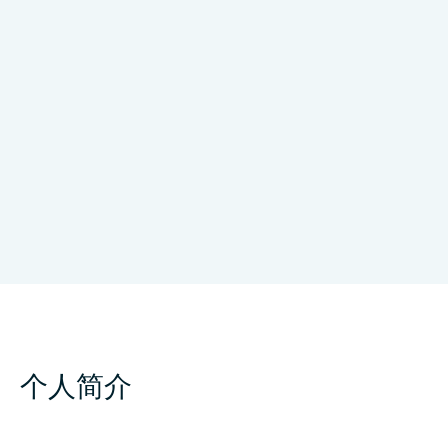
Somnus Neurology Clinic
个人简介