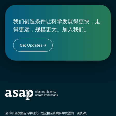
我们创造条件让科学发展得更快，走
得更远，规模更大。加入我们。
Get Updates
全球帕金森病遗传学研究计划是帕金森病科学联盟的一项资源。