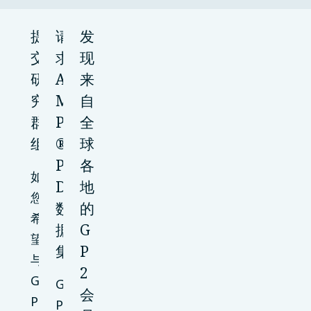
提
请
发
交
求
现
研
A
来
究
M
自
群
P
全
组
®
球
P
各
如
D
地
您
数
的
希
据
G
望
集
P
与
2
G
G
会
P
P