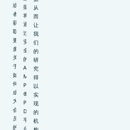
或
据
从
者
将
而
获
通
让
取
过
我
更
安
们
多
全
的
关
的
研
于
A
究
如
M
得
何
P
以
成
®
实
为
P
现
会
D
的
员
平
机
的
台
构