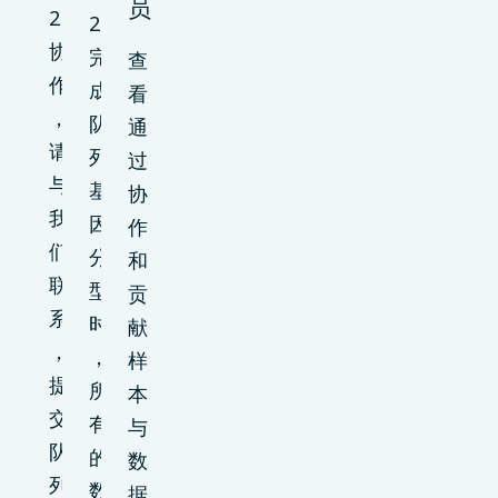
员
2
2
协
完
查
作
成
看
，
队
通
请
列
过
与
基
协
我
因
作
们
分
和
联
型
贡
系
时
献
，
，
样
提
所
本
交
有
与
队
的
数
列
数
据