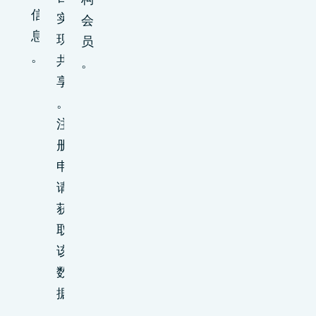
信
实
会
息
现
员
。
共
。
享
。
注
册
申
请
获
取
该
数
据
。