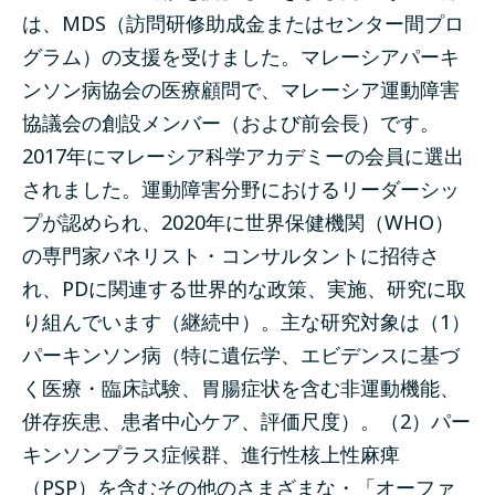
は、MDS（訪問研修助成金またはセンター間プロ
グラム）の支援を受けました。マレーシアパーキ
ンソン病協会の医療顧問で、マレーシア運動障害
協議会の創設メンバー（および前会長）です。
2017年にマレーシア科学アカデミーの会員に選出
されました。運動障害分野におけるリーダーシッ
プが認められ、2020年に世界保健機関（WHO）
の専門家パネリスト・コンサルタントに招待さ
れ、PDに関連する世界的な政策、実施、研究に取
り組んでいます（継続中）。主な研究対象は（1）
パーキンソン病（特に遺伝学、エビデンスに基づ
く医療・臨床試験、胃腸症状を含む非運動機能、
併存疾患、患者中心ケア、評価尺度）。（2）パー
キンソンプラス症候群、進行性核上性麻痺
（PSP）を含むその他のさまざまな・「オーファ