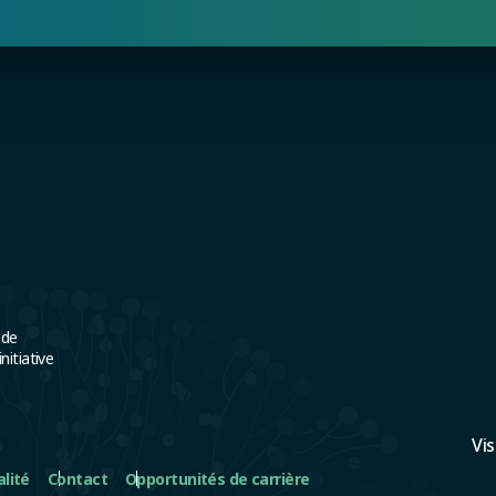
 de
itiative
Vi
alité
Contact
Opportunités de carrière