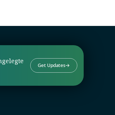
ngelegte
Get Updates