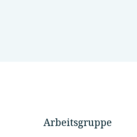
NorthShore Medical Group
I
Arbeitsgruppe