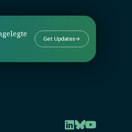
ngelegte
Get Updates