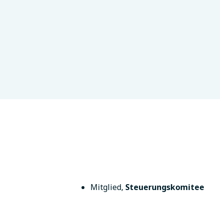
L, USA
Mitglied
,
Steuerungskomitee