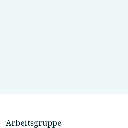
King Faisal Specialist Hospital and Research
Center
Saudi-Arabien
Arbeitsgruppe