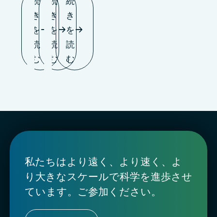
続
続
続
き
き
き
を
を
を
読
読
読
む
む
む
私たちはより遠く、より速く、よ
り大きなスケールで科学を進歩させ
ています。ご参加ください。