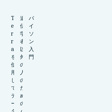
T
遺
パ
e
伝
イ
r
学
ソ
r
者
ン
a
以
入
を
外
門
使
の
用
人
し
の
て
た
デ
め
ー
の
タ
パ