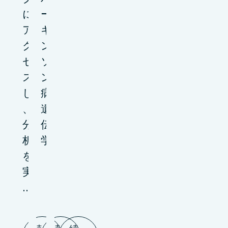
に
ー
ア
キ
ク
ン
セ
ソ
ス
ン
し
病
、
遺
分
伝
析
学
を
実
…