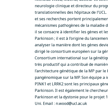
neurologie clinique et directeur du pr
translationnelles des hôpitaux de l’UCL. 
et ses recherches portent principalement 
mécanismes pathogènes de la maladie de
il se consacre à identifier les gènes et l
Parkinson ; il est à l’origine du lanceme
analyser la manière dont les gènes devie
dirigé le consortium européen sur la gén
Consortium international sur la génétiqu
très productif qui a contribué de manière
l’architecture génétique de la MP par le b
pangénomique sur la MP. Son équipe a id
PINK1 et LRRK2 sont les principaux gèn
Parkinson. Il est également le chercheur
Parkinson et la dystonie pour le proje
Uni. Email :
n.wood@ucl.ac.uk