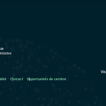
 de
itiative
Vi
alité
Contact
Opportunités de carrière