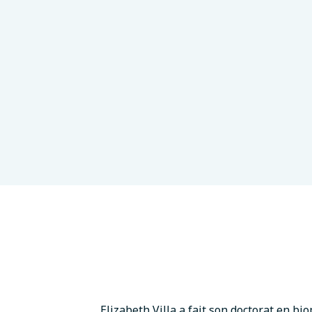
go
Elizabeth Villa a fait son doctorat en bi