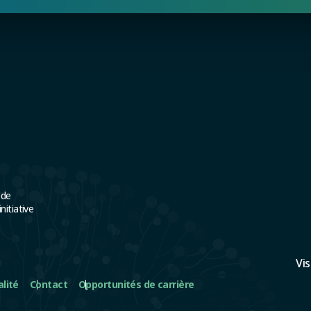
 de
itiative
Vi
alité
Contact
Opportunités de carrière