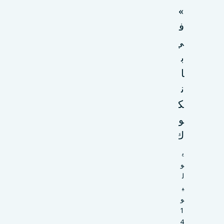
»
ف
ي
ب
ا
ن
ك
و
ك
ي
و
ل
ي
و
1
4