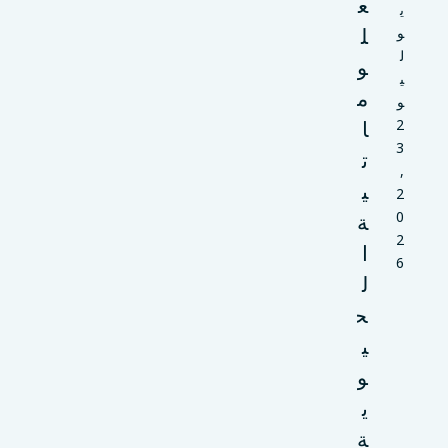
ع
ي
ل
و
ل
و
ي
م
و
2
ا
3
ت
,
ي
2
0
ة
2
ا
6
ل
ح
ي
و
ي
ة