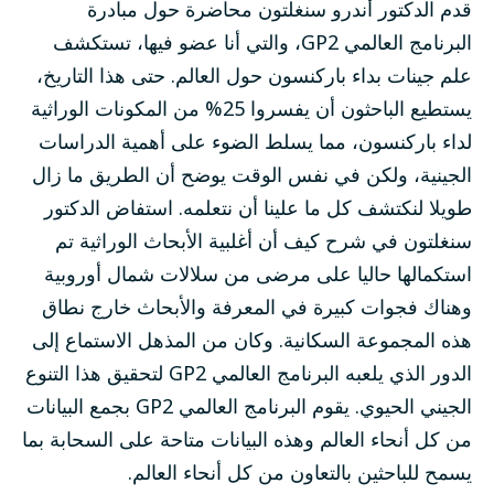
قدم الدكتور أندرو سنغلتون محاضرة حول مبادرة
البرنامج العالمي GP2، والتي أنا عضو فيها، تستكشف
علم جينات بداء باركنسون حول العالم. حتى هذا التاريخ،
يستطيع الباحثون أن يفسروا 25% من المكونات الوراثية
لداء باركنسون، مما يسلط الضوء على أهمية الدراسات
الجينية، ولكن في نفس الوقت يوضح أن الطريق ما زال
طويلا لنكتشف كل ما علينا أن نتعلمه. استفاض الدكتور
سنغلتون في شرح كيف أن أغلبية الأبحاث الوراثية تم
استكمالها حاليا على مرضى من سلالات شمال أوروبية
وهناك فجوات كبيرة في المعرفة والأبحاث خارج نطاق
هذه المجموعة السكانية. وكان من المذهل الاستماع إلى
الدور الذي يلعبه البرنامج العالمي GP2 لتحقيق هذا التنوع
الجيني الحيوي. يقوم البرنامج العالمي GP2 بجمع البيانات
من كل أنحاء العالم وهذه البيانات متاحة على السحابة بما
يسمح للباحثين بالتعاون من كل أنحاء العالم.