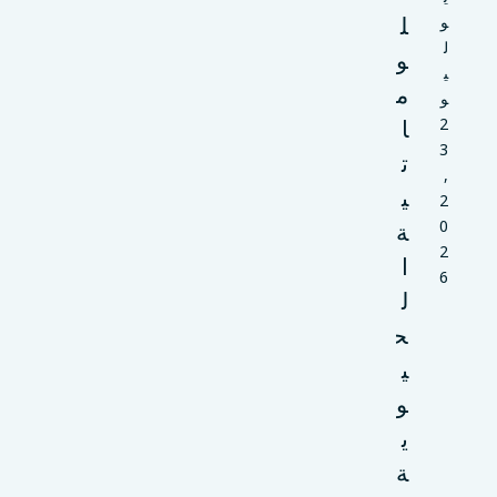
ل
و
ل
و
ي
م
و
2
ا
3
ت
,
ي
2
0
ة
2
ا
6
ل
ح
ي
و
ي
ة