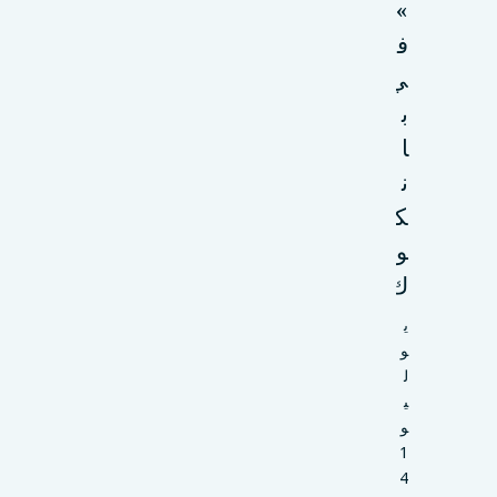
»
ف
ي
ب
ا
ن
ك
و
ك
ي
و
ل
ي
و
1
4