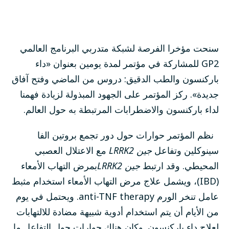
سنحت مؤخرا الفرصة لشبكة متدربي البرنامج العالمي
GP2 للمشاركة في مؤتمر لمدة يومين بعنوان
«داء
باركنسون والطب الدقيق: دروس من الماضي وفتح آفاق
جديدة
». ركز المؤتمر على الجهود المبذولة لزيادة فهمنا
لداء باركنسون والاضطرابات المرتبطة به حول العالم.
نظم المؤتمر حوارات حول دور تجمع بروتين الفا
سينوكلين وتفاعل
جين LRRK2
مع الاعتلال العصبي
المحيطي. وقد ارتبط
جين LRRK2
بمرض التهاب الأمعاء
(IBD)، ويشمل علاج مرض التهاب الأمعاء استخدام مثبط
عامل تنخر الورم anti-TNF therapy. ويحتمل في يوم
من الأيام أن يتم استخدام أدوية شبيهة مضادة للالتهابات
لعلاج داء باركنسون. وكان هناك حوارات حول التفاعل ما