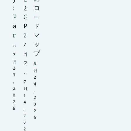
:
と
ロ
P
G
ー
a
P
ド
r
2
マ
…
バ
ッ
イ
プ
7
オ
月
6
2
…
月
3
2
,
7
4
2
月
,
0
1
2
2
4
0
6
,
2
2
6
0
2