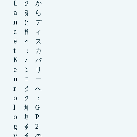
L
の
か
a
架
ら
n
け
デ
c
橋
ィ
e
へ
ス
t
：
カ
N
バ
バ
e
ン
リ
u
コ
ー
r
ク
へ
o
の
：
l
地
G
o
域
P
g
会
2
y
合
の