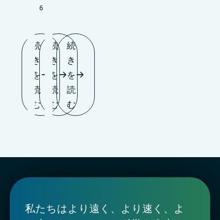
6
続
続
続
き
き
き
を
を
を
読
読
読
む
む
む
私たちはより遠く、より速く、よ