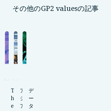
その他のGP2 valuesの記事
T
ア
デ
h
ジ
ー
e
ア
タ