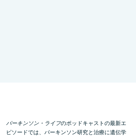
GP2 values
これまであまり取り上げられてこなかった人口集団
LinkedIn
Bluesky
Threads
Email
共有:
パーキンソン・ライフ
のポッドキャストの最新エ
ピソードでは、パーキンソン研究と治療に遺伝学