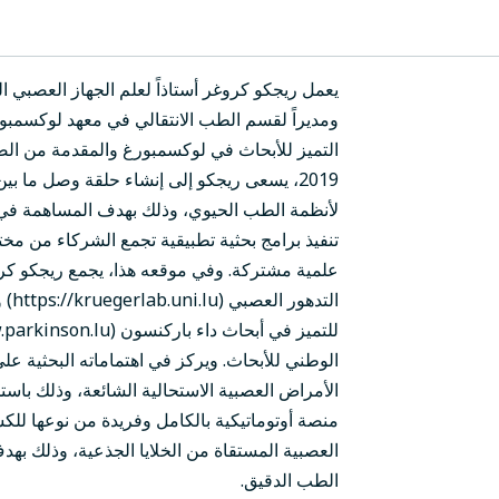
يعمل ريجكو كروغر أستاذاً لعلم الجهاز العصبي
ومديراً لقسم الطب الانتقالي في معهد لوكسمب
التميز للأبحاث في لوكسمبورغ والمقدمة من الصن
2019، يسعى ريجكو إلى إنشاء حلقة وصل ما
لأنظمة الطب الحيوي، وذلك بهدف المساهمة 
تنفيذ برامج بحثية تطبيقية تجمع الشركاء من مخ
علمية مشتركة. وفي موقعه هذا، يجمع ريجكو كرو
الت
الوطني للأبحاث. ويركز في اهتماماته البحثية ع
الأمراض العصبية الاستحالية الشائعة، وذلك باس
منصة أوتوماتيكية بالكامل وفريدة من نوعها للكش
العصبية المستقاة من الخلايا الجذعية، وذلك بهد
الطب الدقيق.