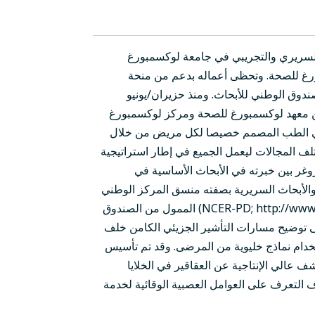
 السريري والتجريبي في جامعة لوكسمبورغ
ورغ للصحة. وتحظى أعماله بدعم من منحة
دوق الوطني للأبحاث. ومنذ حزيران/يونيو
 بين معهد لوكسمبورغ للصحة ومركز لوكسمبورغ
في الطب المصمم خصيصا لكل مريض من خلال
تلف المجالات ليعمل الجميع في إطار استراتيجية
غر بين خبرته في الأبحاث الأساسية في
دهور العصبي (https://kruegerlab.uni.lu) والأبحاث السريرية بصفته منسق المركز الوطني
للتميز في أبحاث داء باركنسون (NCER-PD; http://www.parkinson.lu) الممول من الصندوق
لى توضيح مسارات التأشير الجزيئي الكامن خلف
تخدام نماذج خليوية من المرضى. وقد تم تأسيس
ف عالي الإنتاجية عن العقاقير في الخلايا
ف التعرف على العوامل العصبية الوقائية لخدمة