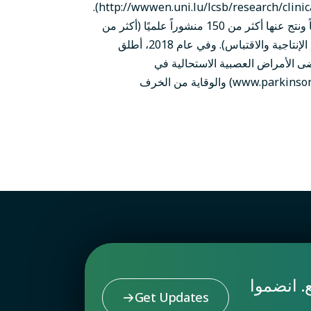
(http://wwwen.uni.lu/lcsb/research/clinical_experimental_neuroscience/platform).
وتمتد خبرته السريرية والبحثية لأكثر من 20 عاماً ونتج عنها أكثر من 150 منشوراً علميًا (أكثر من
33 ألف اقتباس ودرجة 64 على مؤشر H لقياس الإنتاجية والاقتباس). وفي عام 2018، أطلق
ى الأمراض العصبية الاستحالية في
لوكسمبورغ، بما في ذلك داء باركنسون (www.parkinsonnet.lu) والوقاية من الخرف
. انضموا
Get Updates