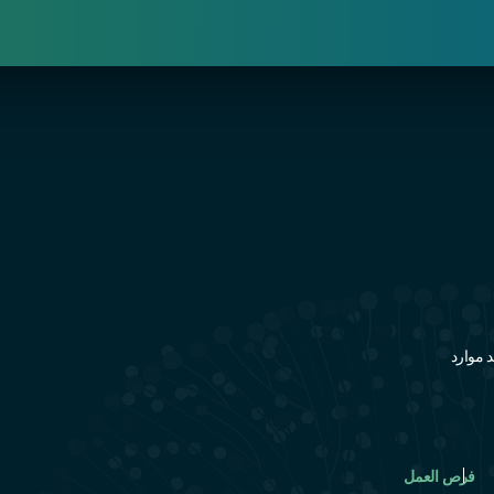
 موارد
فرص العمل