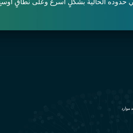
 حدوده الحالية بشكلٍ أسرع وعلى نطاقٍ أوسع
 موارد