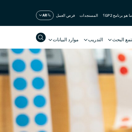
ما هو برنامج GP2؟
المستجدات
فرص العمل
مع البحث
التدريب
موارد البيانات