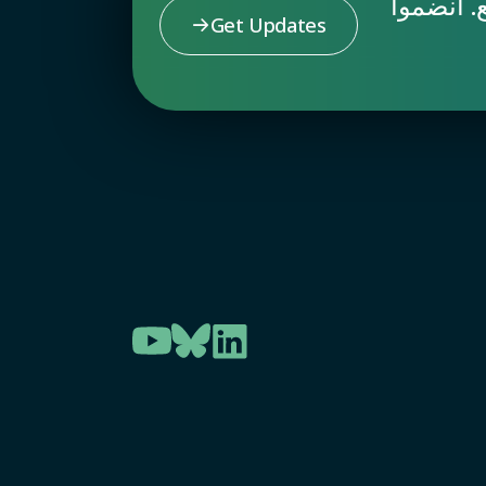
. انضموا
Get Updates